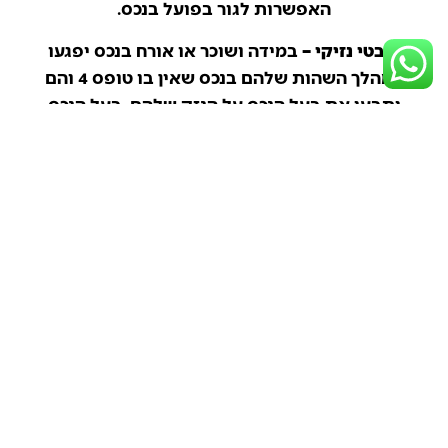
האפשרות לגור בפועל בנכס.
היבטי נזיקי –
במידה ושוכר או אורח בנכס יפגעו
במהלך השהות שלהם בנכס שאין בו טופס 4 והם
יתבעו את בעל הנכס על הנזק שלהם, בעל הנכס
יהיה חשוף לתביעה נזיקית שכן אף חברת ביטוח לא
תסכים לקחת אחריות על נכס שלא אושר בו
האכלוס ולא הוצאה לגביו תעודת גמר. מדובר
בתביעה שיכולה להסתכם בסכומי עתק והחשיפה
היא גדולה.
חוסר יכולת להשכיר את הנכס –
בהנחה ובעל הדירה
יצליח להשכיר את הנכס, העדר טופס אכלוס יכול
להשפיע במצב שבו מתעוררות מחלוקות עם השוכר
של הנכס. במצב כזה, השוכר יכול לזקוף את העדרו
של טופס 4 לזכותו, לטעון לאי חוקיות הסכם
השכירות ולהעמיד את בעל הדירה עם חוסר
אפשרות לעמוד על טענותיו וזכויותיו, לגבות את