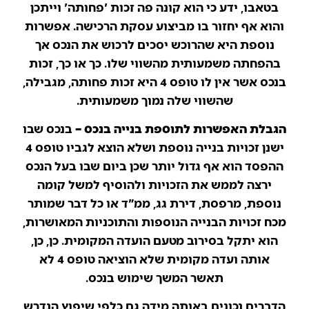
בטאבו, ידע כי הוא קונה פה זכות 'פחותה' וייתכן
והוא אף יחזור בו מביצוע עסקת הרכישה. אפשרות
נוספת היא שהרוכש יסכים לרכוש את הנכס אך
בהפחתה משמעותית מהשווי שלו. כך או כך, זכות
בנכס אשר אין לו טופס 4 היא זכות פחותה, מגבילה,
שהשווי שלה נמוך משמעותית.
הגבלת האפשרות לתוספת בנייה בנכס –
בנכס שבו
ישנן זכויות בנייה נוספת ושלא הוצא לגביו טופס 4
ההפסד הוא אף גדול יותר שכן ביום שבו בעל הנכס
ירצה לממש את הזכויות ולהוסיף למשל קומה
נוספת, מרפסת, דירת גג, ממ"ד או כל דבר שמותר
מכח זכויות הבנייה הנוספות והתוכניות המאושרות,
הוא יתקל בסירוב מטעם הועדה המקומית. כן, כן,
אותה ועדה מקומית שלא הוציאה טופס 4 לא
תאשר המשך שימוש בנכס.
הדברים נכונים באותה מידה גם כלפי שיפוץ הנדרש