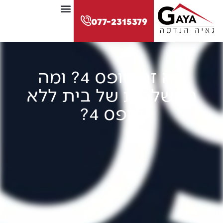
לתוכן
077-2315379
מה זה טופס 4? ומה
ההשלכות של בית ללא
טופס 4?