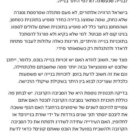
לבנייה שנעשתה לא לפי היתר בנייה.
בישראל הרוויה אלתורים, לא פעם מתגלה שמרפסת נסגרה
שלא כחוק, שמה שמוצג בדירה כחדר מופיע בתוכנית כמחסן,
ושהמחסן בחצר כלל לא מופיע בתוכנית ואתם עלולים לספוג
בגינו קנס לא מבוטל. למי שלא בקיא ולא מורגל להסתכל
בתוכניות בנייה והיתרים, חריגות כאלה עלולות לעבור מתחת
לראדר ולהתגלות רק כשמאוחר מידי.
מצד שני, חשוב לוודא האם יש זכויות בנייה בנכס, כלומר, ייתכן
שלנכס יש פוטנציאל גבוה יותר ממה שחשבתם מלכתחילה,
וגם את זה חשוב לדעת בזמן. לזכויות בנייה יש משמעות
כלכלית שצריכה לבוא בין היתר בשקילת שיקולי הרכישה.
בדיקה תכנונית נוספת היא של הסביבה הקרובה. יש לבחון מה
כוללת תוכנית המתאר בסביבה הקרובה לנכס? האם אתם
צפויים להיכנס לשנים של שיפוצים ברחוב? האם הנוף ששבה
את ליבכם יוסתר תוך שנים בודדות על ידי שורת בניינים? או
לחלופין, האם העירייה עתידה לשדרג ולפתח את כל הסביבה
הקרובה ולהשביח בפועל את הנכס שאתם קונים? כדאי לדעת