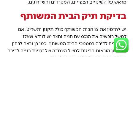
מראש על השינויים הצפויים, המטרדים והשדרוגים.
בדיקת תיק הבית המשותף
יש להזמין את צו הבית המשותף כולל תקנון ותשריט. אם
למשל רוכשים את הנכס עם חניה וחצר יש לוודא שאלו
מוצמדים לדירה במסמכי הבית המשותף. כמו כן נרצה לבחון
אם ישנן הוראות חריגות למשל הצמדה של זכויות בנייה לדירה
מסוימת בבניין שהיא לא הנכס הרלוונטי.
בדיקת שווי הנכס
בדיקה נוספת היא בדיקה הנערכת על ידי שמאי מקרקעין.
שמאי בוחן את הנכס, המצב הקנייני, המצב התכנוני ומעריך
את השווי שלו בשוק החופשי. הערכה זו מסייעת גם לגלות את
המצב הקנייני, התכנוני, האם קיימות חריגות בנייה וגם את
שווי המקרקעין. כך אפשר לדעת האם התמורה המוסכמת
תואמת לשווי השוק.