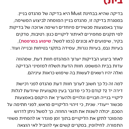
בדיקה שהיא בבחינת Must היא בדיקה של מהנדס בניין.
במסגרת בדיקה זו, מהנדס בניין המומחה לביצוע המשימה,
עורך באמצעות מכשירים מיוחדים רשימה ארוכה של בדיקות
לפי תקנים מחמירים לאיתור ליקויים כגון: רטיבות, סדקים
בקיר, שיפועים לא נכונים (כמו למשל:
שיפוע במרפסת
),
בעיות גבס, בעיות נגרות, עמידה בתקני בטיחות ובנייה ועוד.
לאחר ביצוע הבדיקות יערוך המהנדס חוות דעת, שמהווה
עדות בבית המשפט. חוות הדעת תשלח למזמיני הבדיקה
ואלה יהיו רשאים לעשות בה שימוש כראות עיניהם.
למה זה כל כך חשוב לערוך חוות דעת מהנדס לפני רכישת
דירה יד 2? קודם כל כי מדובר בעין מקצועית שיודעת לגלות
ליקויי בנייה חבויים וגלויים ולהעריך את היקפם באמצעות
מכשור ייעודי. שנית, כי זיהוי הליקויים מראש, לפני חתימה על
הסכם, יכולה לשנות את תנאי החוזה. כך למשל ניתן לדרוש
מהמוכר לתקן את הליקויים בתוך זמן מוגדר או להפחית משווי
התמורה. לחילופין, במקרים קשים אף להוביל לאי הוצאה