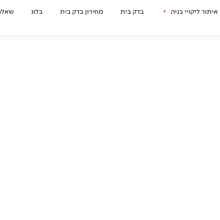
איתור ליקויי בניה
בדק בית
מחירון בדק בית
בלוג
שאלות