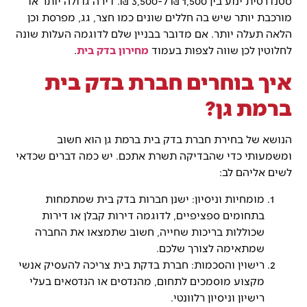
סטנדרטית ינוע בין 1,500 ₪ ל-3,500 ₪. דירה גדולה יותר או
מורכבת יותר שיש בה חללים שונים כמו חצר, גג, מפרסת וכן
הלאה תעלה יותר. אם מדובר בבניין שלם לדוגמה העלות שונה
לחלוטין לכן שווה לצפות בעמוד
מחירון בדק בית
.
איך בוחרים חברת בדק בית
ברמת גן?
הנושא של בחירת חברת בדק בית ברמת גן הוא חשוב
ומשמעותי כדי שהבדיקה תשרת אתכם. יש כמה דברים שכדאי
לשים אליהם לב:
מומחיות וניסיון: ישנן חברות בדק בית שמתמחות
בתחומים ספציפיים, לדוגמה דירות קבלן או דירות
שכוללות בריכות שחייה, חשוב שתמצאו את החברה
שמתאימה לצורך שלכם.
רישוין והסכמות: חברת בדקת בית צריכה להעסיק אנשי
מקצוע מוסמכים לתחום, מהנדסים או הנדסאים בעלי
רישיון וניסיון רלוונטי.