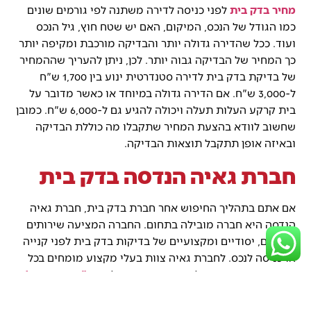
מחיר בדק בית
לפני כניסה לדירה משתנה לפי גורמים שונים
כמו הגודל של הנכס, המיקום, האם יש שטח חוץ, גיל הנכס
ועוד. ככל שהדירה גדולה יותר והבדיקה מורכבת ומקיפה יותר
כך המחיר של הבדיקה גבוה יותר. לכן, ניתן להעריך שההמחיר
של בדיקת בדק בית לדירה סטנדרטית ינוע בין 1,700 ש"ח
ל-3,000 ש"ח. אם הדירה גדולה במיוחד או כאשר מדובר על
בית קרקע העלות תעלה ויכולה להגיע גם ל-6,000 ש"ח. כמובן
שחשוב לוודא בהצעת המחיר שתקבלו מה כוללת הבדיקה
ובאיזה אופן תתקבל תוצאות הבדיקה.
חברת גאיה הנדסה בדק בית
אם אתם בתהליך החיפוש אחר חברת בדק בית, חברת גאיה
הנדסה היא חברה מובילה בתחום. החברה המציעה שירותים
מקיפים, יסודיים ומקצועיים של בדיקות בדק בית לפני קנייה
או כניסה לנכס. לחברת גאיה צוות בעלי מקצוע מומחים בכל
התחומים. בסוף התהליך החברה תספק לכם
דו"ח מפורט של
בדק בית
עם כל הממצאים. החברה מציעה בדיקות מבנה לכל
סוגי המבנים, גדולים וקטנים כאחד, דירות חדשות וישנות